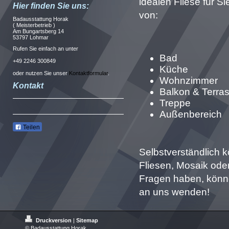
idealen Fliese für S
Hier finden Sie uns:
von:
Badausstattung Horak
( Meisterbetrieb )
Am Bungartsberg 14
53797 Lohmar
Rufen Sie einfach an unter
Bad
+49 2246 300849
Küche
oder nutzen Sie unser
Kontaktformular
.
Wohnzimmer
Kontakt
Balkon & Terra
Treppe
Außenbereich
Teilen
Selbstverständlich 
Fliesen, Mosaik ode
Fragen haben, könn
an uns wenden!
Druckversion
|
Sitemap
© Badausstattung Horak