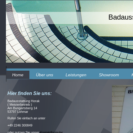
Badauss
Home
Über uns
Leistungen
Showroom
Hier finden Sie uns:
Badausstattung Horak
( Meisterbetrieb )
Am Bungartsberg 14
53797 Lohmar
Rufen Sie einfach an unter
+49 2246 300849
oder nutzen Sie unser
Kontaktformular
.